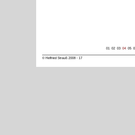
01
02
03
04
05
0
© Helfried Strauß 2008 - 17