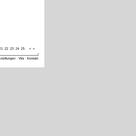
21
22
23
24
25
<
>
stellungen
·
Vita
·
Kontakt