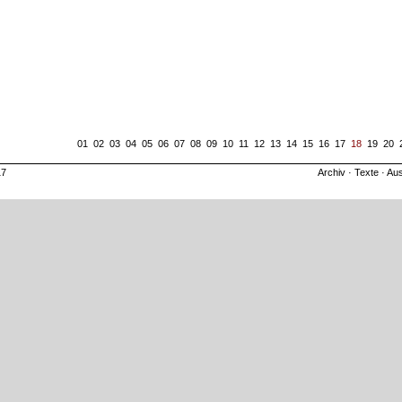
01
02
03
04
05
06
07
08
09
10
11
12
13
14
15
16
17
18
19
20
17
Archiv
·
Texte
·
Aus