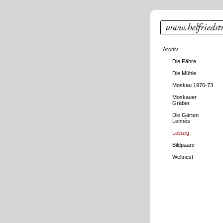
Archiv:
Die Fähre
Die Mühle
Moskau 1970-73
Moskauer
Gräber
Die Gärten
Lennès
Leipzig
Bildpaare
Weltnest