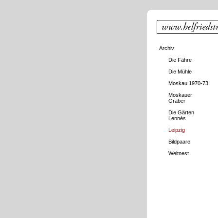
Archiv:
Die Fähre
Die Mühle
Moskau 1970-73
Moskauer
Gräber
Die Gärten
Lennès
Leipzig
Bildpaare
Weltnest