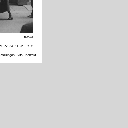
1987-89
21
22
23
24
25
<
>
stellungen
·
Vita
·
Kontakt