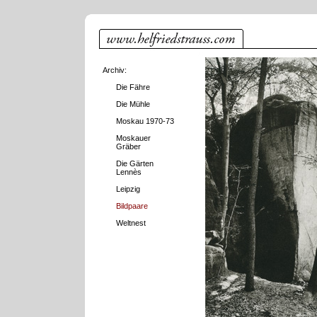
Archiv:
Die Fähre
Die Mühle
Moskau 1970-73
Moskauer
Gräber
Die Gärten
Lennès
Leipzig
Bildpaare
Weltnest